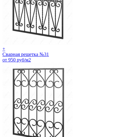
+
Сварная решетка №31
от 950 руб/м2