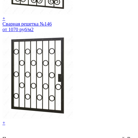
+
Сварная решетка №146
от 1070 руб/м2
+