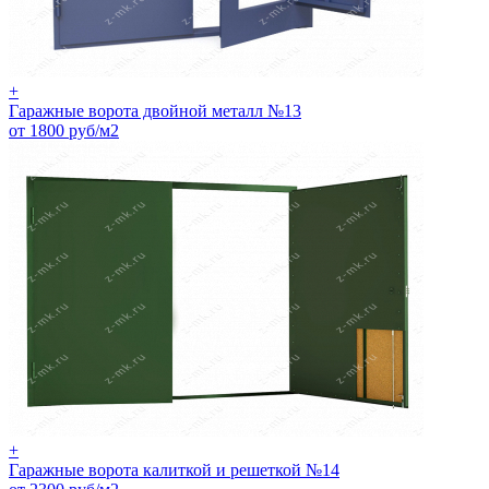
+
Гаражные ворота двойной металл №13
от 1800 руб/м2
+
Гаражные ворота калиткой и решеткой №14