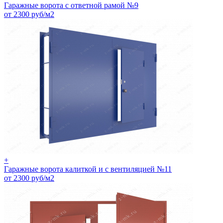
Гаражные ворота с ответной рамой №9
от 2300 руб/м2
+
Гаражные ворота калиткой и с вентиляцией №11
от 2300 руб/м2