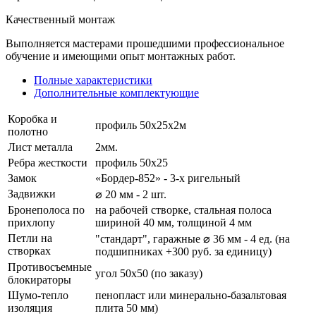
Качественный монтаж
Выполняется мастерами прошедшими профессиональное
обучение и имеющими опыт монтажных работ.
Полные характеристики
Дополнительные комплектующие
Коробка и
профиль 50х25х2м
полотно
Лист металла
2мм.
Ребра жесткости
профиль 50х25
Замок
«Бордер-852» - 3-х ригельный
Задвижки
⌀ 20 мм - 2 шт.
Бронеполоса по
на рабочей створке, стальная полоса
прихлопу
шириной 40 мм, толщиной 4 мм
Петли на
"стандарт", гаражные ⌀ 36 мм - 4 ед. (на
створках
подшипниках +300 руб. за единицу)
Противосъемные
угол 50х50 (по заказу)
блокираторы
Шумо-тепло
пенопласт или минерально-базальтовая
изоляция
плита 50 мм)