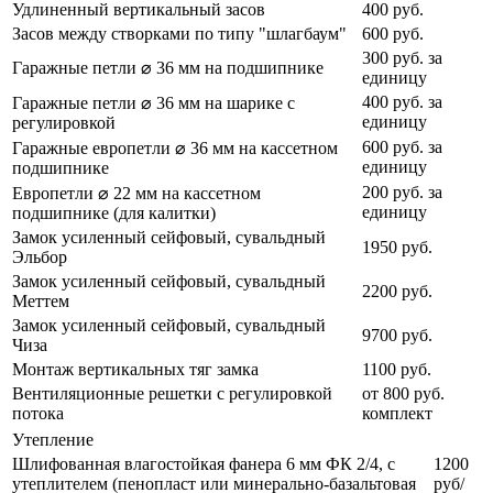
Удлиненный вертикальный засов
400 руб.
Засов между створками по типу "шлагбаум"
600 руб.
300 руб. за
Гаражные петли ⌀ 36 мм на подшипнике
единицу
400 руб. за
Гаражные петли ⌀ 36 мм на шарике с
единицу
регулировкой
600 руб. за
Гаражные европетли ⌀ 36 мм на кассетном
единицу
подшипнике
200 руб. за
Европетли ⌀ 22 мм на кассетном
единицу
подшипнике (для калитки)
Замок усиленный сейфовый, сувальдный
1950 руб.
Эльбор
Замок усиленный сейфовый, сувальдный
2200 руб.
Меттем
Замок усиленный сейфовый, сувальдный
9700 руб.
Чиза
Монтаж вертикальных тяг замка
1100 руб.
Вентиляционные решетки с регулировкой
от 800 руб.
потока
комплект
Утепление
Шлифованная влагостойкая фанера 6 мм ФК 2/4, с
1200
утеплителем (пенопласт или минерально-базальтовая
руб/