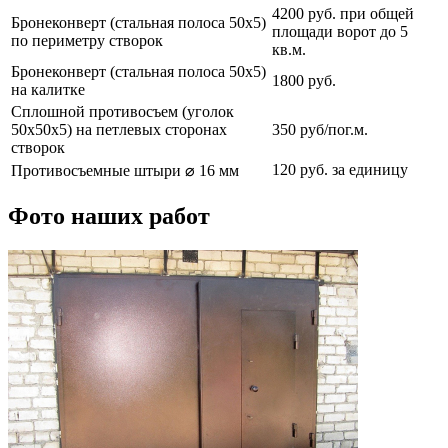
4200 руб. при общей
Бронеконверт (стальная полоса 50х5)
площади ворот до 5
по периметру створок
кв.м.
Бронеконверт (стальная полоса 50х5)
1800 руб.
на калитке
Сплошной противосъем (уголок
50х50х5) на петлевых сторонах
350 руб/пог.м.
створок
120 руб. за единицу
Противосъемные штыри ⌀ 16 мм
Фото наших работ