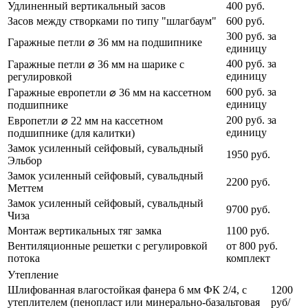
Удлиненный вертикальный засов
400 руб.
Засов между створками по типу "шлагбаум"
600 руб.
300 руб. за
Гаражные петли ⌀ 36 мм на подшипнике
единицу
400 руб. за
Гаражные петли ⌀ 36 мм на шарике с
единицу
регулировкой
600 руб. за
Гаражные европетли ⌀ 36 мм на кассетном
единицу
подшипнике
200 руб. за
Европетли ⌀ 22 мм на кассетном
единицу
подшипнике (для калитки)
Замок усиленный сейфовый, сувальдный
1950 руб.
Эльбор
Замок усиленный сейфовый, сувальдный
2200 руб.
Меттем
Замок усиленный сейфовый, сувальдный
9700 руб.
Чиза
Монтаж вертикальных тяг замка
1100 руб.
Вентиляционные решетки с регулировкой
от 800 руб.
потока
комплект
Утепление
Шлифованная влагостойкая фанера 6 мм ФК 2/4, с
1200
утеплителем (пенопласт или минерально-базальтовая
руб/