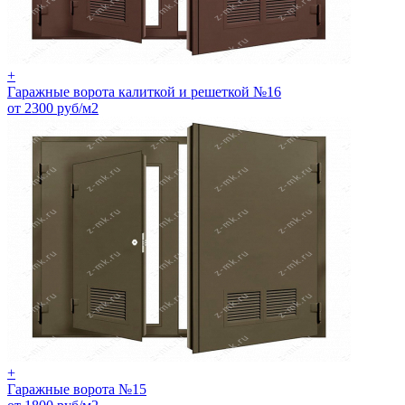
+
Гаражные ворота калиткой и решеткой №16
от 2300 руб/м2
+
Гаражные ворота №15